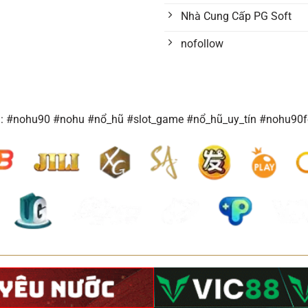
Nhà Cung Cấp PG Soft
nofollow
m: #nohu90 #nohu #nổ_hũ #slot_game #nổ_hũ_uy_tín #nohu9