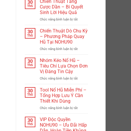
Chiến Thuật Tăng
30
Th5
Cược Dần – Bí Quyết
Sinh Lời Hiệu Quả
Chức năng bình luận bị tắt
ở
Chiến
Thuật
Chiến Thuật Dò Chu Kỳ
30
Tăng
Th5
– Phương Pháp Quay
Cược
Hũ Tại NOHU90
Dần
Chức năng bình luận bị tắt
ở
–
Chiến
Bí
Thuật
Quyết
Nhóm Kéo Nổ Hũ –
30
Dò
Sinh
Th5
Tiêu Chí Lựa Chọn Đơn
Chu
Lời
Vị Đáng Tin Cậy
Kỳ
Hiệu
Chức năng bình luận bị tắt
ở
–
Quả
Nhóm
Phương
à
Kéo
Pháp
Tool Nổ Hũ Miễn Phí –
30
Nổ
Quay
Th5
Tổng Hợp Lưu Ý Cần
Hũ
Hũ
Thiết Khi Dùng
–
Tại
Chức năng bình luận bị tắt
ở
Tiêu
NOHU90
Tool
Chí
Nổ
Lựa
VIP Độc Quyền
30
Hũ
Chọn
Th5
NOHU90 – Ưu Đãi Hấp
Miễn
Đơn
Dẫn, Hoàn Tiền Khủng