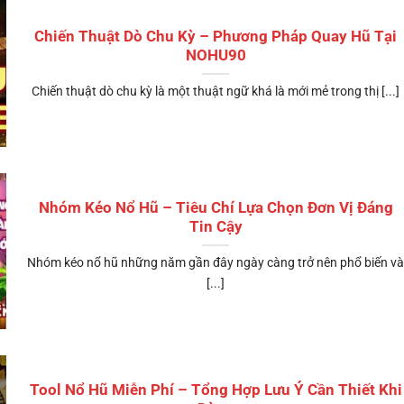
Chiến Thuật Dò Chu Kỳ – Phương Pháp Quay Hũ Tại
NOHU90
Chiến thuật dò chu kỳ là một thuật ngữ khá là mới mẻ trong thị [...]
Nhóm Kéo Nổ Hũ – Tiêu Chí Lựa Chọn Đơn Vị Đáng
Tin Cậy
Nhóm kéo nổ hũ những năm gần đây ngày càng trở nên phổ biến v
[...]
Tool Nổ Hũ Miễn Phí – Tổng Hợp Lưu Ý Cần Thiết Khi