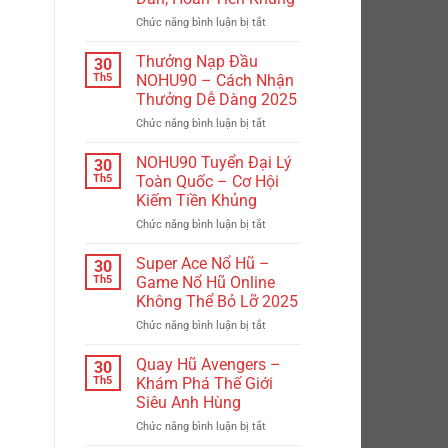
Phí
Vị
Chức năng bình luận bị tắt
ở
–
Đáng
VIP
Tổng
Tin
Độc
Hợp
Thưởng Nạp Đầu
Cậy
30
Quyền
Lưu
Th5
NOHU90 – Cách Nhận
NOHU90
Ý
Thưởng Dễ Dàng 2025
–
Cần
Chức năng bình luận bị tắt
ở
Ưu
Thiết
Thưởng
Đãi
Khi
Nạp
Hấp
NOHU90 Tuyển Đại Lý
Dùng
30
Đầu
Dẫn,
Th5
Toàn Quốc – Cơ Hội
NOHU90
Hoàn
Kiếm Tiền Khủng
–
Tiền
Chức năng bình luận bị tắt
ở
Cách
Khủng
NOHU90
Nhận
Tuyển
Thưởng
Super Ace Nổ Hũ –
30
Đại
Dễ
Th5
Game Nổ Hũ Online
Lý
Dàng
Không Thể Bỏ Lỡ 2025
Toàn
2025
Chức năng bình luận bị tắt
ở
Quốc
Super
–
Ace
Cơ
Quay Hũ Avengers –
30
Nổ
Hội
Th5
Khám Phá Thế Giới
Hũ
Kiếm
Siêu Anh Hùng
–
Tiền
Chức năng bình luận bị tắt
ở
Game
Khủng
Quay
Nổ