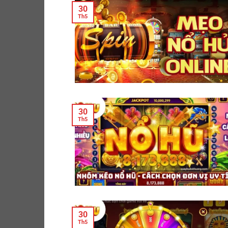
30
Th5
30
Th5
30
Th5