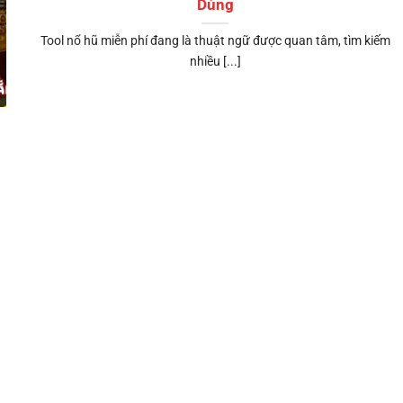
Dùng
Tool nổ hũ miễn phí đang là thuật ngữ được quan tâm, tìm kiếm
nhiều [...]