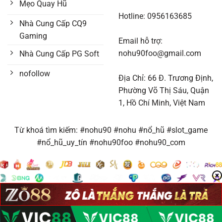
Mẹo Quay Hũ
Hotline:
0956163685
Nhà Cung Cấp CQ9
Gaming
Email hỗ trợ:
nohu90foo@gmail.com
Nhà Cung Cấp PG Soft
nofollow
Địa Chỉ:
66 Đ. Trương Định,
Phường Võ Thị Sáu, Quận
1, Hồ Chí Minh, Việt Nam
Từ khoá tìm kiếm: #nohu90 #nohu #nổ_hũ #slot_game
#nổ_hũ_uy_tín #nohu90foo #nohu90_com
Copyright 2026 ©
NOHU90