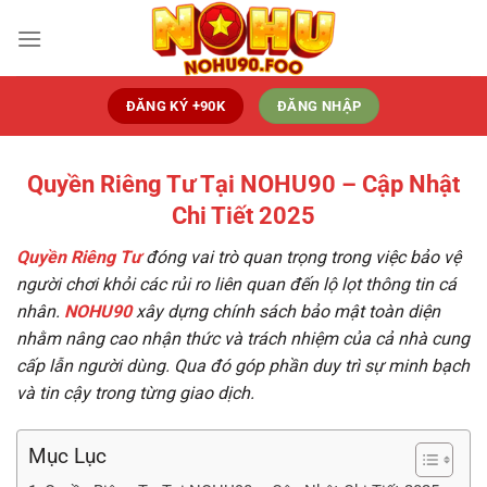
Bỏ
qua
nội
dung
ĐĂNG KÝ +90K
ĐĂNG NHẬP
Quyền Riêng Tư Tại NOHU90 – Cập Nhật
Chi Tiết 2025
Quyền Riêng Tư
đóng vai trò quan trọng trong việc bảo vệ
người chơi khỏi các rủi ro liên quan đến lộ lọt thông tin cá
nhân.
NOHU90
xây dựng chính sách bảo mật toàn diện
nhằm nâng cao nhận thức và trách nhiệm của cả nhà cung
cấp lẫn người dùng. Qua đó góp phần duy trì sự minh bạch
và tin cậy trong từng giao dịch.
Mục Lục